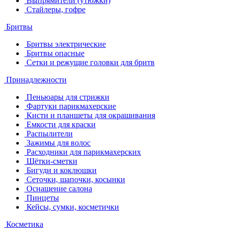
Выпрямители (утюжки)
Стайлеры, гофре
Бритвы
Бритвы электрические
Бритвы опасные
Сетки и режущие головки для бритв
Принадлежности
Пеньюары для стрижки
Фартуки парикмахерские
Кисти и планшеты для окрашивания
Емкости для краски
Распылители
Зажимы для волос
Расходники для парикмахерских
Щётки-сметки
Бигуди и коклюшки
Сеточки, шапочки, косынки
Оснащение салона
Пинцеты
Кейсы, сумки, косметички
Косметика