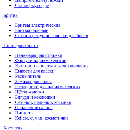
Выпрямители (утюжки)
Стайлеры, гофре
Бритвы
Бритвы электрические
Бритвы опасные
Сетки и режущие головки для бритв
Принадлежности
Пеньюары для стрижки
Фартуки парикмахерские
Кисти и планшеты для окрашивания
Емкости для краски
Распылители
Зажимы для волос
Расходники для парикмахерских
Щётки-сметки
Бигуди и коклюшки
Сеточки, шапочки, косынки
Оснащение салона
Пинцеты
Кейсы, сумки, косметички
Косметика