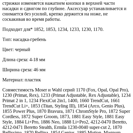
стрижки изменяется нажатием кнопки в верхней части
насадки и сдвигом по глубине. Аксессуар устанавливается и
снимается без усилий, крепко держится на ноже, не
соскакивая во время работы.
Подходит для* 1852, 1853, 1234, 1233, 1230, 1170.
Тип: насадка-гребень
Цвет: черный
Длина среза: 4-18 мм
Ширина среза: 46 мм
Материал: пластик
Совместимость Moser и Wahl серий 1170 (Fox, Opal, Opal Pro),
1230 (Primat, Rex), 1233 (Primat Adjustable, Rex Adjustable), 1234
Primat 2 in 1, 1234 FlexiCut 2in1, 1400, 1660 TrendCut, 1661
TrendCut Li+, 1853 (Titan, Styling III), 1854 (Arco, Genio Plus),
1855 Power Plus, 1870 Bravura, 1871 ChromStyle Pro, 1872 Super
Cordless, 1872 Super Groom, 1873, 1881 Easy Style, 1881 Easy
Style, 1884 Li+Pro, 1886 Neo, 1888 Li+Pro2, 4212-0470 Beretto,
4212-0471 Beretto Stealth, Ermila 1230-0040 super-cut 2, 1870
Bellissima, 1870 Bellina, 1854 Genius, 1885 Motion, Magnum