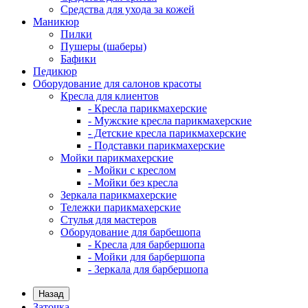
Средства для ухода за кожей
Маникюр
Пилки
Пушеры (шаберы)
Бафики
Педикюр
Оборудование для салонов красоты
Кресла для клиентов
- Кресла парикмахерские
- Мужские кресла парикмахерские
- Детские кресла парикмахерские
- Подставки парикмахерские
Мойки парикмахерские
- Мойки с креслом
- Мойки без кресла
Зеркала парикмахерские
Тележки парикмахерские
Стулья для мастеров
Оборудование для барбешопа
- Кресла для барбершопа
- Мойки для барбершопа
- Зеркала для барбершопа
Назад
Заточка