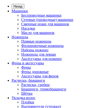
Назад
Машинки
Беспроводные машинки
Сетевые (проводные) машинки
Сменные ножи для машинок
Насадки
Масло для машинок
Ножницы
Прямые ножницы
Филировочные ножницы
Наборы ножниц
Ножницы для левши
Аксессуары для ножниц
Фены и аксессуары
Фены
Фены дорожные
Аксессуары для фенов
Расчески, брашинги
Расчески, гребни
Брашинги, термобрашинги
Щётки
Укладка волос
Плойки
Выпрямители (утюжки)