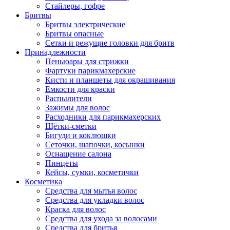
Стайлеры, гофре
Бритвы
Бритвы электрические
Бритвы опасные
Сетки и режущие головки для бритв
Принадлежности
Пеньюары для стрижки
Фартуки парикмахерские
Кисти и планшеты для окрашивания
Емкости для краски
Распылители
Зажимы для волос
Расходники для парикмахерских
Щётки-сметки
Бигуди и коклюшки
Сеточки, шапочки, косынки
Оснащение салона
Пинцеты
Кейсы, сумки, косметички
Косметика
Средства для мытья волос
Средства для укладки волос
Краска для волос
Средства для ухода за волосами
Средства для бритья