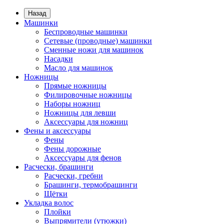
Назад
Машинки
Беспроводные машинки
Сетевые (проводные) машинки
Сменные ножи для машинок
Насадки
Масло для машинок
Ножницы
Прямые ножницы
Филировочные ножницы
Наборы ножниц
Ножницы для левши
Аксессуары для ножниц
Фены и аксессуары
Фены
Фены дорожные
Аксессуары для фенов
Расчески, брашинги
Расчески, гребни
Брашинги, термобрашинги
Щётки
Укладка волос
Плойки
Выпрямители (утюжки)