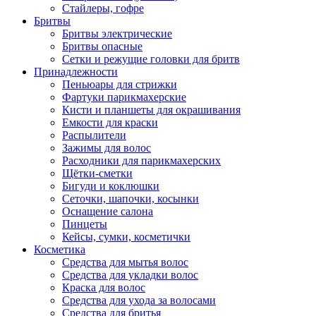
Стайлеры, гофре
Бритвы
Бритвы электрические
Бритвы опасные
Сетки и режущие головки для бритв
Принадлежности
Пеньюары для стрижки
Фартуки парикмахерские
Кисти и планшеты для окрашивания
Емкости для краски
Распылители
Зажимы для волос
Расходники для парикмахерских
Щётки-сметки
Бигуди и коклюшки
Сеточки, шапочки, косынки
Оснащение салона
Пинцеты
Кейсы, сумки, косметички
Косметика
Средства для мытья волос
Средства для укладки волос
Краска для волос
Средства для ухода за волосами
Средства для бритья