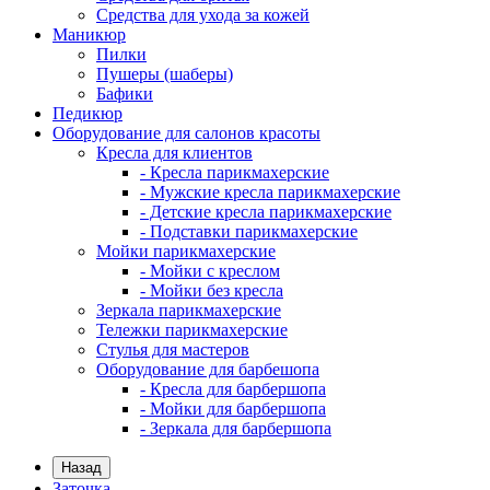
Средства для ухода за кожей
Маникюр
Пилки
Пушеры (шаберы)
Бафики
Педикюр
Оборудование для салонов красоты
Кресла для клиентов
- Кресла парикмахерские
- Мужские кресла парикмахерские
- Детские кресла парикмахерские
- Подставки парикмахерские
Мойки парикмахерские
- Мойки с креслом
- Мойки без кресла
Зеркала парикмахерские
Тележки парикмахерские
Стулья для мастеров
Оборудование для барбешопа
- Кресла для барбершопа
- Мойки для барбершопа
- Зеркала для барбершопа
Назад
Заточка