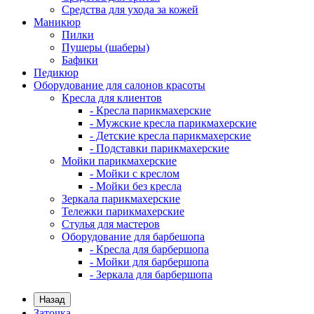
Средства для ухода за кожей
Маникюр
Пилки
Пушеры (шаберы)
Бафики
Педикюр
Оборудование для салонов красоты
Кресла для клиентов
- Кресла парикмахерские
- Мужские кресла парикмахерские
- Детские кресла парикмахерские
- Подставки парикмахерские
Мойки парикмахерские
- Мойки с креслом
- Мойки без кресла
Зеркала парикмахерские
Тележки парикмахерские
Стулья для мастеров
Оборудование для барбешопа
- Кресла для барбершопа
- Мойки для барбершопа
- Зеркала для барбершопа
Назад
Заточка