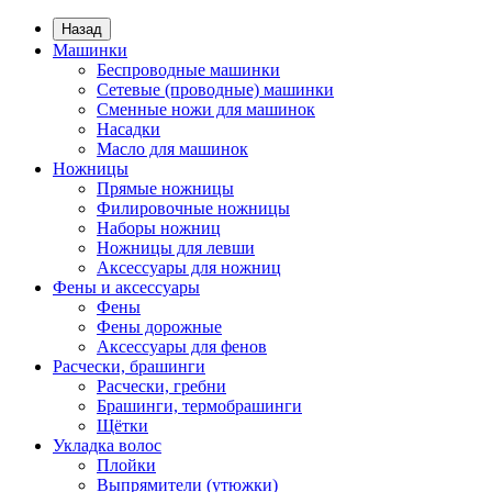
Назад
Машинки
Беспроводные машинки
Сетевые (проводные) машинки
Сменные ножи для машинок
Насадки
Масло для машинок
Ножницы
Прямые ножницы
Филировочные ножницы
Наборы ножниц
Ножницы для левши
Аксессуары для ножниц
Фены и аксессуары
Фены
Фены дорожные
Аксессуары для фенов
Расчески, брашинги
Расчески, гребни
Брашинги, термобрашинги
Щётки
Укладка волос
Плойки
Выпрямители (утюжки)