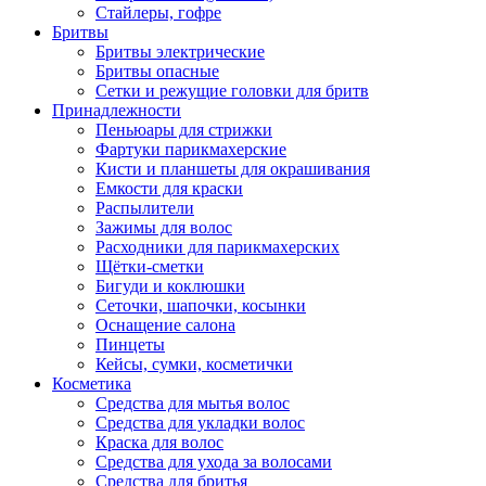
Стайлеры, гофре
Бритвы
Бритвы электрические
Бритвы опасные
Сетки и режущие головки для бритв
Принадлежности
Пеньюары для стрижки
Фартуки парикмахерские
Кисти и планшеты для окрашивания
Емкости для краски
Распылители
Зажимы для волос
Расходники для парикмахерских
Щётки-сметки
Бигуди и коклюшки
Сеточки, шапочки, косынки
Оснащение салона
Пинцеты
Кейсы, сумки, косметички
Косметика
Средства для мытья волос
Средства для укладки волос
Краска для волос
Средства для ухода за волосами
Средства для бритья