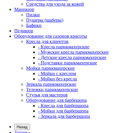
Средства для ухода за кожей
Маникюр
Пилки
Пушеры (шаберы)
Бафики
Педикюр
Оборудование для салонов красоты
Кресла для клиентов
- Кресла парикмахерские
- Мужские кресла парикмахерские
- Детские кресла парикмахерские
- Подставки парикмахерские
Мойки парикмахерские
- Мойки с креслом
- Мойки без кресла
Зеркала парикмахерские
Тележки парикмахерские
Стулья для мастеров
Оборудование для барбешопа
- Кресла для барбершопа
- Мойки для барбершопа
- Зеркала для барбершопа
Назад
Заточка