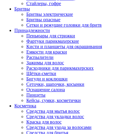
Стайлеры, гофре
Бритвы
Бритвы электрические
Бритвы опасные
Сетки и режущие головки для бритв
Принадлежности
Пеньюары для стрижки
Фартуки парикмахерские
Кисти и планшеты для окрашивания
Емкости для краски
Распылители
Зажимы для волос
Расходники для парикмахерских
Щётки-сметки
Бигуди и коклюшки
Сеточки, шапочки, косынки
Оснащение салона
Пинцеты
Кейсы, сумки, косметички
Косметика
Средства для мытья волос
Средства для укладки волос
Краска для волос
Средства для ухода за волосами
Средства для бритья