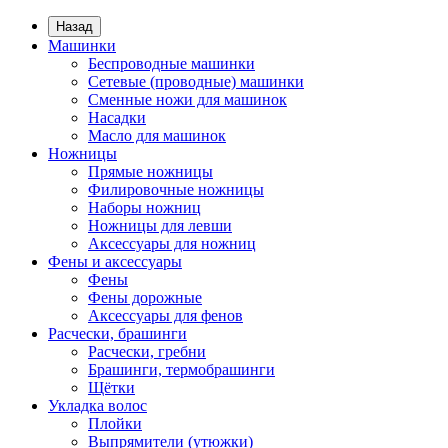
Назад
Машинки
Беспроводные машинки
Сетевые (проводные) машинки
Сменные ножи для машинок
Насадки
Масло для машинок
Ножницы
Прямые ножницы
Филировочные ножницы
Наборы ножниц
Ножницы для левши
Аксессуары для ножниц
Фены и аксессуары
Фены
Фены дорожные
Аксессуары для фенов
Расчески, брашинги
Расчески, гребни
Брашинги, термобрашинги
Щётки
Укладка волос
Плойки
Выпрямители (утюжки)