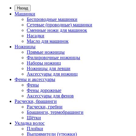
Назад
Машинки
Беспроводные машинки
Сетевые (проводные) машинки
Сменные ножи для машинок
Насадки
Масло для машинок
Ножницы
Прямые ножницы
Филировочные ножницы
Наборы ножниц
Ножницы для левши
Аксессуары для ножниц
Фены и аксессуары
Фены
Фены дорожные
Аксессуары для фенов
Расчески, брашинги
Расчески, гребни
Брашинги, термобрашинги
Щётки
Укладка волос
Плойки
Выпрямители (утюжки)