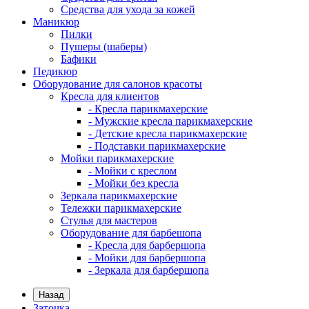
Средства для ухода за кожей
Маникюр
Пилки
Пушеры (шаберы)
Бафики
Педикюр
Оборудование для салонов красоты
Кресла для клиентов
- Кресла парикмахерские
- Мужские кресла парикмахерские
- Детские кресла парикмахерские
- Подставки парикмахерские
Мойки парикмахерские
- Мойки с креслом
- Мойки без кресла
Зеркала парикмахерские
Тележки парикмахерские
Стулья для мастеров
Оборудование для барбешопа
- Кресла для барбершопа
- Мойки для барбершопа
- Зеркала для барбершопа
Назад
Заточка