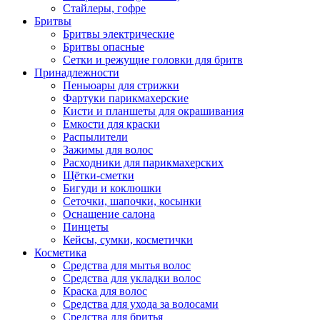
Стайлеры, гофре
Бритвы
Бритвы электрические
Бритвы опасные
Сетки и режущие головки для бритв
Принадлежности
Пеньюары для стрижки
Фартуки парикмахерские
Кисти и планшеты для окрашивания
Емкости для краски
Распылители
Зажимы для волос
Расходники для парикмахерских
Щётки-сметки
Бигуди и коклюшки
Сеточки, шапочки, косынки
Оснащение салона
Пинцеты
Кейсы, сумки, косметички
Косметика
Средства для мытья волос
Средства для укладки волос
Краска для волос
Средства для ухода за волосами
Средства для бритья