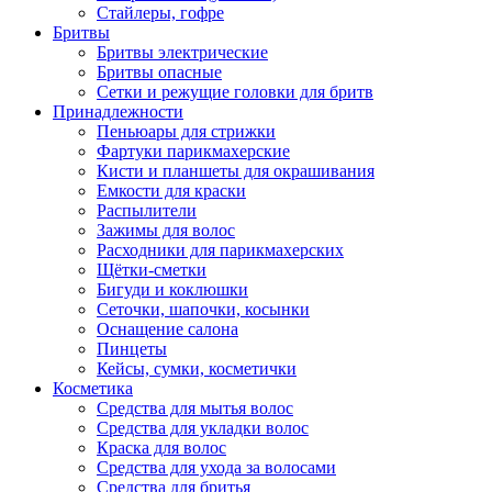
Стайлеры, гофре
Бритвы
Бритвы электрические
Бритвы опасные
Сетки и режущие головки для бритв
Принадлежности
Пеньюары для стрижки
Фартуки парикмахерские
Кисти и планшеты для окрашивания
Емкости для краски
Распылители
Зажимы для волос
Расходники для парикмахерских
Щётки-сметки
Бигуди и коклюшки
Сеточки, шапочки, косынки
Оснащение салона
Пинцеты
Кейсы, сумки, косметички
Косметика
Средства для мытья волос
Средства для укладки волос
Краска для волос
Средства для ухода за волосами
Средства для бритья