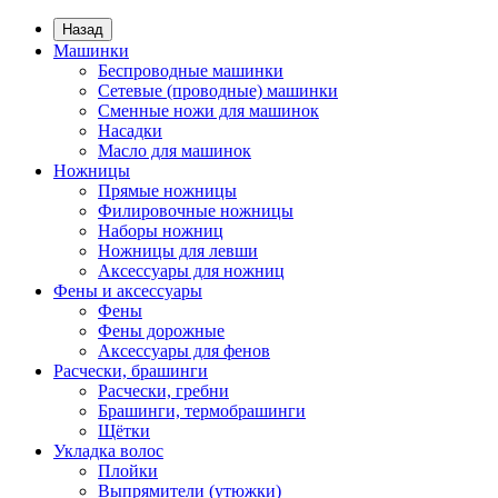
Назад
Машинки
Беспроводные машинки
Сетевые (проводные) машинки
Сменные ножи для машинок
Насадки
Масло для машинок
Ножницы
Прямые ножницы
Филировочные ножницы
Наборы ножниц
Ножницы для левши
Аксессуары для ножниц
Фены и аксессуары
Фены
Фены дорожные
Аксессуары для фенов
Расчески, брашинги
Расчески, гребни
Брашинги, термобрашинги
Щётки
Укладка волос
Плойки
Выпрямители (утюжки)