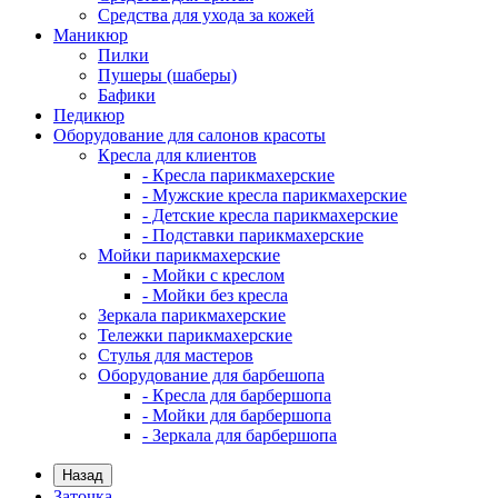
Средства для ухода за кожей
Маникюр
Пилки
Пушеры (шаберы)
Бафики
Педикюр
Оборудование для салонов красоты
Кресла для клиентов
- Кресла парикмахерские
- Мужские кресла парикмахерские
- Детские кресла парикмахерские
- Подставки парикмахерские
Мойки парикмахерские
- Мойки с креслом
- Мойки без кресла
Зеркала парикмахерские
Тележки парикмахерские
Стулья для мастеров
Оборудование для барбешопа
- Кресла для барбершопа
- Мойки для барбершопа
- Зеркала для барбершопа
Назад
Заточка