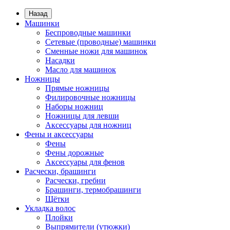
Назад
Машинки
Беспроводные машинки
Сетевые (проводные) машинки
Сменные ножи для машинок
Насадки
Масло для машинок
Ножницы
Прямые ножницы
Филировочные ножницы
Наборы ножниц
Ножницы для левши
Аксессуары для ножниц
Фены и аксессуары
Фены
Фены дорожные
Аксессуары для фенов
Расчески, брашинги
Расчески, гребни
Брашинги, термобрашинги
Щётки
Укладка волос
Плойки
Выпрямители (утюжки)