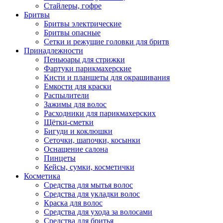
Стайлеры, гофре
Бритвы
Бритвы электрические
Бритвы опасные
Сетки и режущие головки для бритв
Принадлежности
Пеньюары для стрижки
Фартуки парикмахерские
Кисти и планшеты для окрашивания
Емкости для краски
Распылители
Зажимы для волос
Расходники для парикмахерских
Щётки-сметки
Бигуди и коклюшки
Сеточки, шапочки, косынки
Оснащение салона
Пинцеты
Кейсы, сумки, косметички
Косметика
Средства для мытья волос
Средства для укладки волос
Краска для волос
Средства для ухода за волосами
Средства для бритья