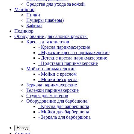
Средства для ухода за кожей
Маникюр
Пилки
Пушеры (шаберы)
Бафики
Педикюр
Оборудование для салонов красоты
Кресла для клиентов
- Кресла парикмахерские
- Мужские кресла парикмахерские
- Детские кресла парикмахерские
- Подставки парикмахерские
Мойки парикмахерские
- Мойки с креслом
- Мойки без кресла
Зеркала парикмахерские
Тележки парикмахерские
Стулья для мастеров
Оборудование для барбешопа
- Кресла для барбершопа
- Мойки для барбершопа
- Зеркала для барбершопа
Назад
Заточка