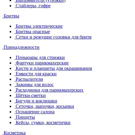
Выпрямители (утюжки)
Стайлеры, гофре
Бритвы
Бритвы электрические
Бритвы опасные
Сетки и режущие головки для бритв
Принадлежности
Пеньюары для стрижки
Фартуки парикмахерские
Кисти и планшеты для окрашивания
Емкости для краски
Распылители
Зажимы для волос
Расходники для парикмахерских
Щётки-сметки
Бигуди и коклюшки
Сеточки, шапочки, косынки
Оснащение салона
Пинцеты
Кейсы, сумки, косметички
Косметика