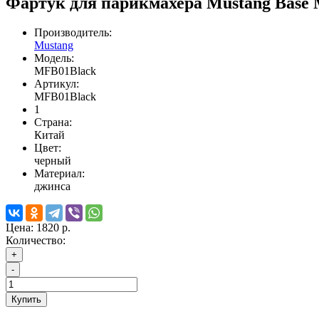
Фартук для парикмахера Mustang Base
Производитель:
Mustang
Модель:
MFB01Black
Артикул:
MFB01Black
1
Страна:
Китай
Цвет:
черный
Материал:
джинса
Цена:
1820 р.
Количество:
+
-
Купить