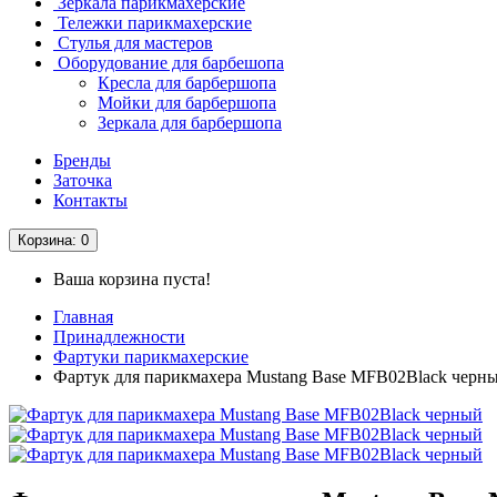
Зеркала парикмахерские
Тележки парикмахерские
Стулья для мастеров
Оборудование для барбешопа
Кресла для барбершопа
Мойки для барбершопа
Зеркала для барбершопа
Бренды
Заточка
Контакты
Корзина
: 0
Ваша корзина пуста!
Главная
Принадлежности
Фартуки парикмахерские
Фартук для парикмахера Mustang Base MFB02Black черн