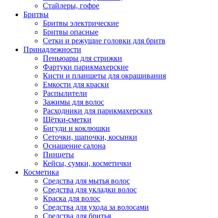
Стайлеры, гофре
Бритвы
Бритвы электрические
Бритвы опасные
Сетки и режущие головки для бритв
Принадлежности
Пеньюары для стрижки
Фартуки парикмахерские
Кисти и планшеты для окрашивания
Емкости для краски
Распылители
Зажимы для волос
Расходники для парикмахерских
Щётки-сметки
Бигуди и коклюшки
Сеточки, шапочки, косынки
Оснащение салона
Пинцеты
Кейсы, сумки, косметички
Косметика
Средства для мытья волос
Средства для укладки волос
Краска для волос
Средства для ухода за волосами
Средства для бритья