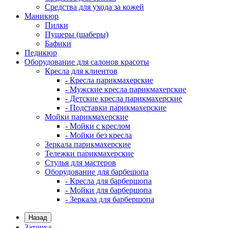
Средства для ухода за кожей
Маникюр
Пилки
Пушеры (шаберы)
Бафики
Педикюр
Оборудование для салонов красоты
Кресла для клиентов
- Кресла парикмахерские
- Мужские кресла парикмахерские
- Детские кресла парикмахерские
- Подставки парикмахерские
Мойки парикмахерские
- Мойки с креслом
- Мойки без кресла
Зеркала парикмахерские
Тележки парикмахерские
Стулья для мастеров
Оборудование для барбешопа
- Кресла для барбершопа
- Мойки для барбершопа
- Зеркала для барбершопа
Назад
Заточка