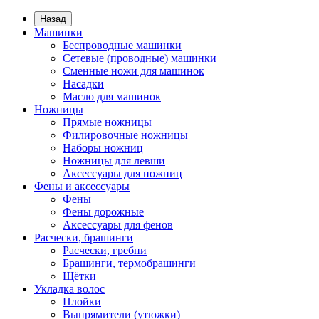
Назад
Машинки
Беспроводные машинки
Сетевые (проводные) машинки
Сменные ножи для машинок
Насадки
Масло для машинок
Ножницы
Прямые ножницы
Филировочные ножницы
Наборы ножниц
Ножницы для левши
Аксессуары для ножниц
Фены и аксессуары
Фены
Фены дорожные
Аксессуары для фенов
Расчески, брашинги
Расчески, гребни
Брашинги, термобрашинги
Щётки
Укладка волос
Плойки
Выпрямители (утюжки)