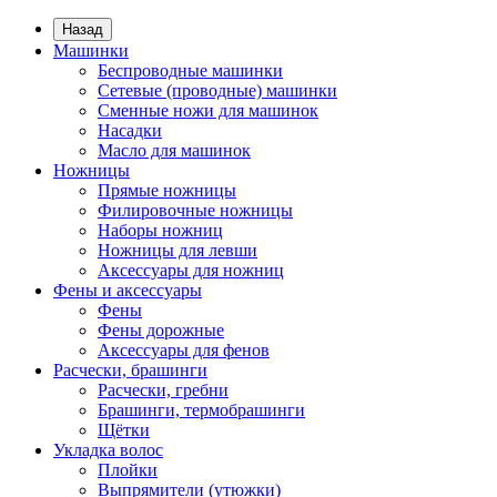
Назад
Машинки
Беспроводные машинки
Сетевые (проводные) машинки
Сменные ножи для машинок
Насадки
Масло для машинок
Ножницы
Прямые ножницы
Филировочные ножницы
Наборы ножниц
Ножницы для левши
Аксессуары для ножниц
Фены и аксессуары
Фены
Фены дорожные
Аксессуары для фенов
Расчески, брашинги
Расчески, гребни
Брашинги, термобрашинги
Щётки
Укладка волос
Плойки
Выпрямители (утюжки)