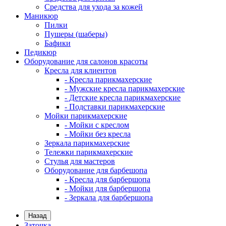
Средства для ухода за кожей
Маникюр
Пилки
Пушеры (шаберы)
Бафики
Педикюр
Оборудование для салонов красоты
Кресла для клиентов
- Кресла парикмахерские
- Мужские кресла парикмахерские
- Детские кресла парикмахерские
- Подставки парикмахерские
Мойки парикмахерские
- Мойки с креслом
- Мойки без кресла
Зеркала парикмахерские
Тележки парикмахерские
Стулья для мастеров
Оборудование для барбешопа
- Кресла для барбершопа
- Мойки для барбершопа
- Зеркала для барбершопа
Назад
Заточка