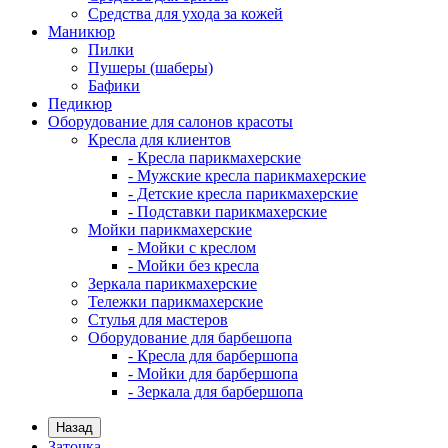
Средства для ухода за кожей
Маникюр
Пилки
Пушеры (шаберы)
Бафики
Педикюр
Оборудование для салонов красоты
Кресла для клиентов
- Кресла парикмахерские
- Мужские кресла парикмахерские
- Детские кресла парикмахерские
- Подставки парикмахерские
Мойки парикмахерские
- Мойки с креслом
- Мойки без кресла
Зеркала парикмахерские
Тележки парикмахерские
Стулья для мастеров
Оборудование для барбешопа
- Кресла для барбершопа
- Мойки для барбершопа
- Зеркала для барбершопа
Назад
Заточка