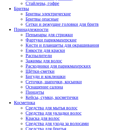
Стайлеры, гофре
Бритвы
Бритвы электрические
Бритвы опасные
Сетки и режущие головки для бритв
Принадлежности
Пеньюары для стрижки
Фартуки парикмахерские
Кисти и планшеты для окрашивания
Емкости для краски
Распылители
Зажимы для волос
Расходники для парикмахерских
Щётки-сметки
Бигуди и коклюшки
Сеточки, шапочки, косынки
Оснащение салона
Пинцеты
Кейсы, сумки, косметички
Косметика
Средства для мытья волос
Средства для укладки волос
Краска для волос
Средства для ухода за волосами
Средства для бритья