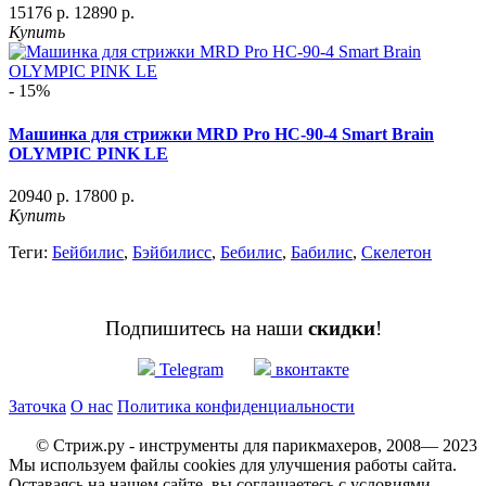
15176 р.
12890 р.
Купить
- 15%
Машинка для стрижки MRD Pro HC-90-4 Smart Brain
OLYMPIC PINK LE
20940 р.
17800 р.
Купить
Теги:
Бейбилис
,
Бэйбилисс
,
Бебилис
,
Бабилис
,
Скелетон
Подпишитесь на наши
скидки
!
Telegram
вконтакте
Заточка
О нас
Политика конфиденциальности
© Стриж.ру - инструменты для парикмахеров, 2008— 2023
Мы используем файлы cookies для улучшения работы сайта.
Оставаясь на нашем сайте, вы соглашаетесь с условиями