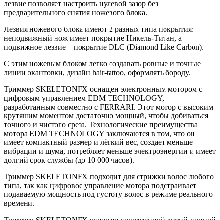
лезвие позволяет настроить нулевой зазор без
предварительного снятия ножевого блока.
Лезвия ножевого блока имеют 2 разных типа покрытия:
неподвижный нож имеет покрытие Никель-Титан, а
подвижное лезвие – покрытие DLC (Diamond Like Carbon).
С этим ножевым блоком легко создавать ровные и точные
линии окантовки, дизайн hair-tattoo, оформлять бороду.
Триммер SKELETONFX оснащен электронным мотором с
цифровым управлением EDM TECHNOLOGY,
разработанным совместно с FERRARI. Этот мотор с высоким
крутящим моментом достаточно мощный, чтобы добиваться
точного и чистого среза. Технологические преимущества
мотора EDM TECHNOLOGY заключаются в том, что он
имеет компактный размер и лёгкий вес, создает меньше
вибрации и шума, потребляет меньше электроэнергии и имеет
долгий срок службы (до 10 000 часов).
Триммер SKELETONFX подходит для стрижки волос любого
типа, так как цифровое управление мотора подстраивает
подаваемую мощность под густоту волос в режиме реального
времени.
Триммер SKELETONFX оснащен современной литий-ионной