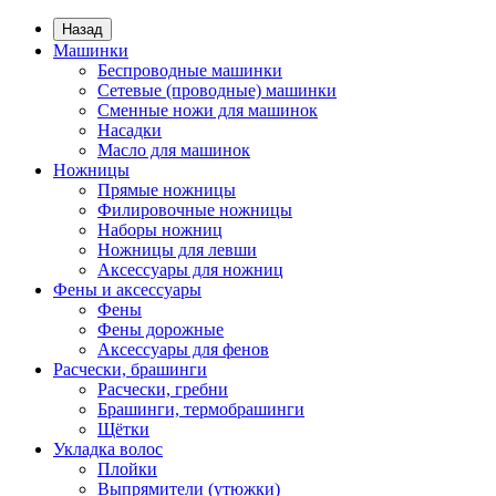
Назад
Машинки
Беспроводные машинки
Сетевые (проводные) машинки
Сменные ножи для машинок
Насадки
Масло для машинок
Ножницы
Прямые ножницы
Филировочные ножницы
Наборы ножниц
Ножницы для левши
Аксессуары для ножниц
Фены и аксессуары
Фены
Фены дорожные
Аксессуары для фенов
Расчески, брашинги
Расчески, гребни
Брашинги, термобрашинги
Щётки
Укладка волос
Плойки
Выпрямители (утюжки)