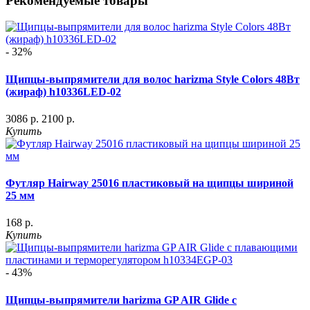
Рекомендуемые товары
- 32%
Щипцы-выпрямители для волос harizma Style Colors 48Вт
(жираф) h10336LED-02
3086 р.
2100 р.
Купить
Футляр Hairway 25016 пластиковый на щипцы шириной
25 мм
168 р.
Купить
- 43%
Щипцы-выпрямители harizma GP AIR Glide с