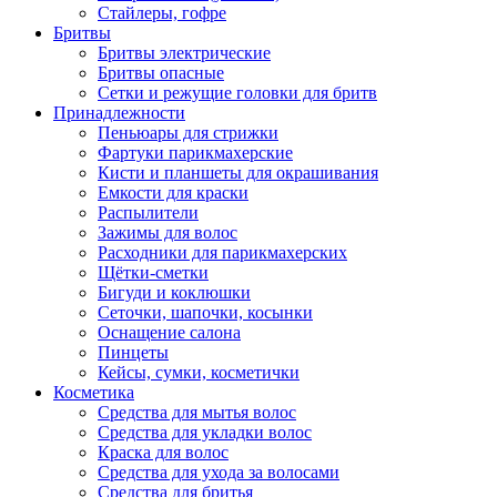
Стайлеры, гофре
Бритвы
Бритвы электрические
Бритвы опасные
Сетки и режущие головки для бритв
Принадлежности
Пеньюары для стрижки
Фартуки парикмахерские
Кисти и планшеты для окрашивания
Емкости для краски
Распылители
Зажимы для волос
Расходники для парикмахерских
Щётки-сметки
Бигуди и коклюшки
Сеточки, шапочки, косынки
Оснащение салона
Пинцеты
Кейсы, сумки, косметички
Косметика
Средства для мытья волос
Средства для укладки волос
Краска для волос
Средства для ухода за волосами
Средства для бритья