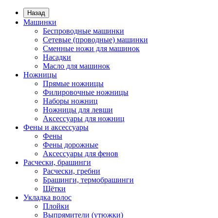
Назад
Машинки
Беспроводные машинки
Сетевые (проводные) машинки
Сменные ножи для машинок
Насадки
Масло для машинок
Ножницы
Прямые ножницы
Филировочные ножницы
Наборы ножниц
Ножницы для левши
Аксессуары для ножниц
Фены и аксессуары
Фены
Фены дорожные
Аксессуары для фенов
Расчески, брашинги
Расчески, гребни
Брашинги, термобрашинги
Щётки
Укладка волос
Плойки
Выпрямители (утюжки)