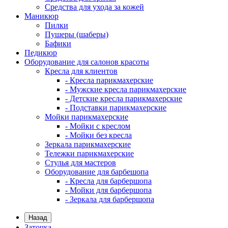
Средства для ухода за кожей
Маникюр
Пилки
Пушеры (шаберы)
Бафики
Педикюр
Оборудование для салонов красоты
Кресла для клиентов
- Кресла парикмахерские
- Мужские кресла парикмахерские
- Детские кресла парикмахерские
- Подставки парикмахерские
Мойки парикмахерские
- Мойки с креслом
- Мойки без кресла
Зеркала парикмахерские
Тележки парикмахерские
Стулья для мастеров
Оборудование для барбешопа
- Кресла для барбершопа
- Мойки для барбершопа
- Зеркала для барбершопа
Назад
Заточка