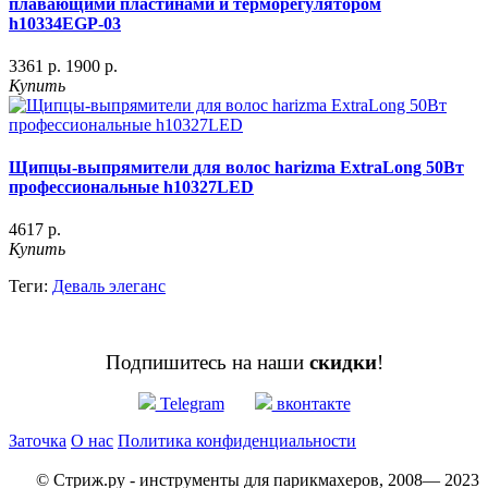
плавающими пластинами и терморегулятором
h10334EGP-03
3361 р.
1900 р.
Купить
Щипцы-выпрямители для волос harizma ExtraLong 50Вт
профессиональные h10327LED
4617 р.
Купить
Теги:
Деваль элеганс
Подпишитесь на наши
скидки
!
Telegram
вконтакте
Заточка
О нас
Политика конфиденциальности
© Стриж.ру - инструменты для парикмахеров, 2008— 2023