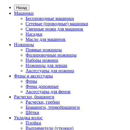
Назад
Машинки
Беспроводные машинки
Сетевые (проводные) машинки
Сменные ножи для машинок
Насадки
Масло для машинок
Ножницы
Прямые ножницы
Филировочные ножницы
Наборы ножниц
Ножницы для левши
Аксессуары для ножниц
Фены и аксессуары
Фены
Фены дорожные
Аксессуары для фенов
Расчески, брашинги
Расчески, гребни
Брашинги, термобрашинги
Щётки
Укладка волос
Плойки
Выпрямители (утюжки)