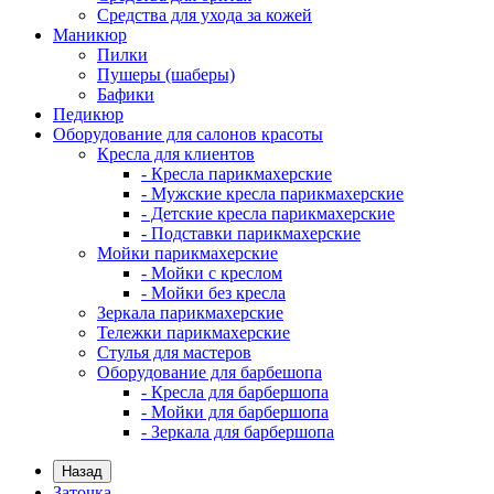
Средства для ухода за кожей
Маникюр
Пилки
Пушеры (шаберы)
Бафики
Педикюр
Оборудование для салонов красоты
Кресла для клиентов
- Кресла парикмахерские
- Мужские кресла парикмахерские
- Детские кресла парикмахерские
- Подставки парикмахерские
Мойки парикмахерские
- Мойки с креслом
- Мойки без кресла
Зеркала парикмахерские
Тележки парикмахерские
Стулья для мастеров
Оборудование для барбешопа
- Кресла для барбершопа
- Мойки для барбершопа
- Зеркала для барбершопа
Назад
Заточка