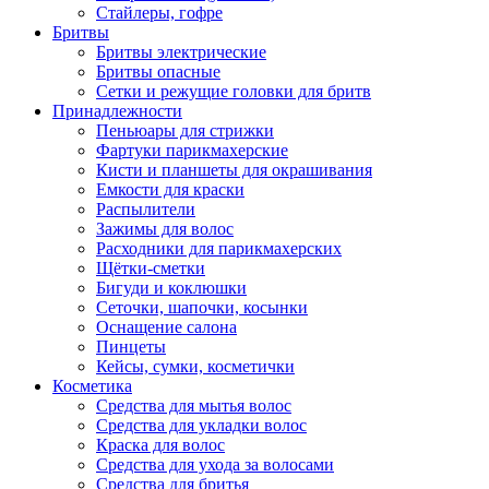
Стайлеры, гофре
Бритвы
Бритвы электрические
Бритвы опасные
Сетки и режущие головки для бритв
Принадлежности
Пеньюары для стрижки
Фартуки парикмахерские
Кисти и планшеты для окрашивания
Емкости для краски
Распылители
Зажимы для волос
Расходники для парикмахерских
Щётки-сметки
Бигуди и коклюшки
Сеточки, шапочки, косынки
Оснащение салона
Пинцеты
Кейсы, сумки, косметички
Косметика
Средства для мытья волос
Средства для укладки волос
Краска для волос
Средства для ухода за волосами
Средства для бритья