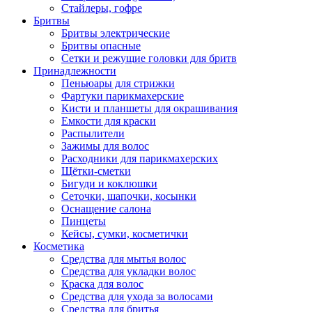
Стайлеры, гофре
Бритвы
Бритвы электрические
Бритвы опасные
Сетки и режущие головки для бритв
Принадлежности
Пеньюары для стрижки
Фартуки парикмахерские
Кисти и планшеты для окрашивания
Емкости для краски
Распылители
Зажимы для волос
Расходники для парикмахерских
Щётки-сметки
Бигуди и коклюшки
Сеточки, шапочки, косынки
Оснащение салона
Пинцеты
Кейсы, сумки, косметички
Косметика
Средства для мытья волос
Средства для укладки волос
Краска для волос
Средства для ухода за волосами
Средства для бритья