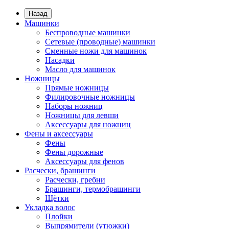
Назад
Машинки
Беспроводные машинки
Сетевые (проводные) машинки
Сменные ножи для машинок
Насадки
Масло для машинок
Ножницы
Прямые ножницы
Филировочные ножницы
Наборы ножниц
Ножницы для левши
Аксессуары для ножниц
Фены и аксессуары
Фены
Фены дорожные
Аксессуары для фенов
Расчески, брашинги
Расчески, гребни
Брашинги, термобрашинги
Щётки
Укладка волос
Плойки
Выпрямители (утюжки)