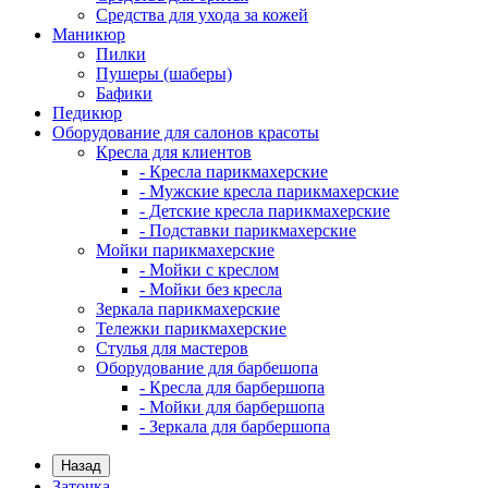
Средства для ухода за кожей
Маникюр
Пилки
Пушеры (шаберы)
Бафики
Педикюр
Оборудование для салонов красоты
Кресла для клиентов
- Кресла парикмахерские
- Мужские кресла парикмахерские
- Детские кресла парикмахерские
- Подставки парикмахерские
Мойки парикмахерские
- Мойки с креслом
- Мойки без кресла
Зеркала парикмахерские
Тележки парикмахерские
Стулья для мастеров
Оборудование для барбешопа
- Кресла для барбершопа
- Мойки для барбершопа
- Зеркала для барбершопа
Назад
Заточка