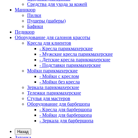
Средства для ухода за кожей
Маникюр
Пилки
Пушеры (шаберы)
Бафики
Педикюр
Оборудование для салонов красоты
Кресла для клиентов
- Кресла парикмахерские
- Мужские кресла парикмахерские
- Детские кресла парикмахерские
- Подставки парикмахерские
Мойки парикмахерские
- Мойки с креслом
- Мойки без кресла
Зеркала парикмахерские
Тележки парикмахерские
Стулья для мастеров
Оборудование для барбешопа
- Кресла для барбершопа
- Мойки для барбершопа
- Зеркала для барбершопа
Назад
Заточка