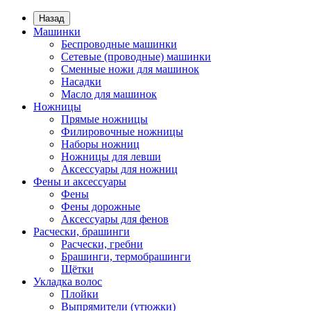
Назад
Машинки
Беспроводные машинки
Сетевые (проводные) машинки
Сменные ножи для машинок
Насадки
Масло для машинок
Ножницы
Прямые ножницы
Филировочные ножницы
Наборы ножниц
Ножницы для левши
Аксессуары для ножниц
Фены и аксессуары
Фены
Фены дорожные
Аксессуары для фенов
Расчески, брашинги
Расчески, гребни
Брашинги, термобрашинги
Щётки
Укладка волос
Плойки
Выпрямители (утюжки)