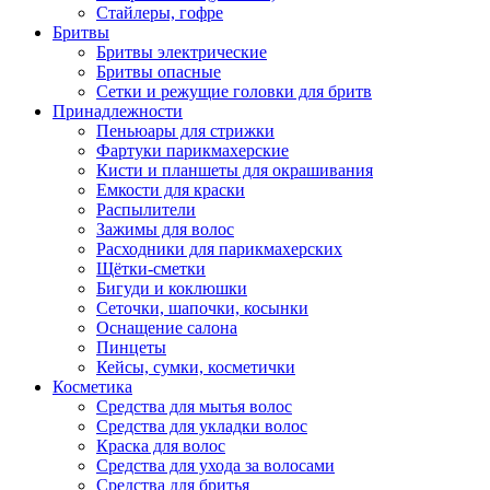
Стайлеры, гофре
Бритвы
Бритвы электрические
Бритвы опасные
Сетки и режущие головки для бритв
Принадлежности
Пеньюары для стрижки
Фартуки парикмахерские
Кисти и планшеты для окрашивания
Емкости для краски
Распылители
Зажимы для волос
Расходники для парикмахерских
Щётки-сметки
Бигуди и коклюшки
Сеточки, шапочки, косынки
Оснащение салона
Пинцеты
Кейсы, сумки, косметички
Косметика
Средства для мытья волос
Средства для укладки волос
Краска для волос
Средства для ухода за волосами
Средства для бритья