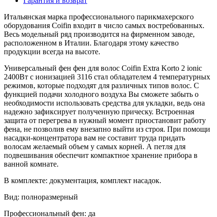
Гарантия и возврат
Итальянская марка профессионального парикмахерского
оборудования Coifin входит в число самых востребованных.
Весь модельный ряд производится на фирменном заводе,
расположенном в Италии. Благодаря этому качество
продукции всегда на высоте.
Универсальный фен фен для волос Coifin Extra Korto 2 ionic
2400Вт с ионизацией 3116 стал обладателем 4 температурных
режимов, которые подходят для различных типов волос. С
функцией подачи холодного воздуха Вы сможете забыть о
необходимости использовать средства для укладки, ведь она
надежно зафиксирует полученную прическу. Встроенная
защита от перегрева в нужный момент приостановит работу
фена, не позволив ему внезапно выйти из строя. При помощи
насадки-концентратора вам не составит труда придать
волосам желаемый объем у самых корней. А петля для
подвешивания обеспечит компактное хранение прибора в
ванной комнате.
В комплекте: документация, комплект насадок.
Вид: полноразмерный
Профессиональный фен: да