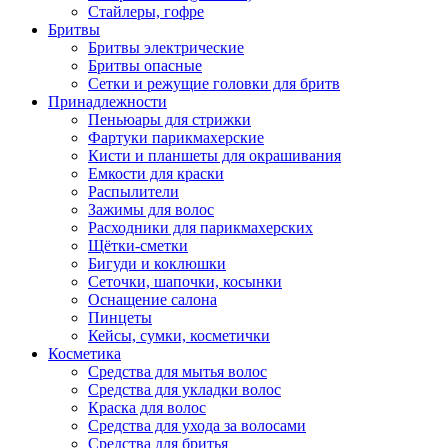
Стайлеры, гофре
Бритвы
Бритвы электрические
Бритвы опасные
Сетки и режущие головки для бритв
Принадлежности
Пеньюары для стрижки
Фартуки парикмахерские
Кисти и планшеты для окрашивания
Емкости для краски
Распылители
Зажимы для волос
Расходники для парикмахерских
Щётки-сметки
Бигуди и коклюшки
Сеточки, шапочки, косынки
Оснащение салона
Пинцеты
Кейсы, сумки, косметички
Косметика
Средства для мытья волос
Средства для укладки волос
Краска для волос
Средства для ухода за волосами
Средства для бритья