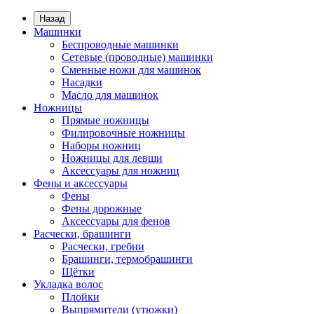
Назад
Машинки
Беспроводные машинки
Сетевые (проводные) машинки
Сменные ножи для машинок
Насадки
Масло для машинок
Ножницы
Прямые ножницы
Филировочные ножницы
Наборы ножниц
Ножницы для левши
Аксессуары для ножниц
Фены и аксессуары
Фены
Фены дорожные
Аксессуары для фенов
Расчески, брашинги
Расчески, гребни
Брашинги, термобрашинги
Щётки
Укладка волос
Плойки
Выпрямители (утюжки)