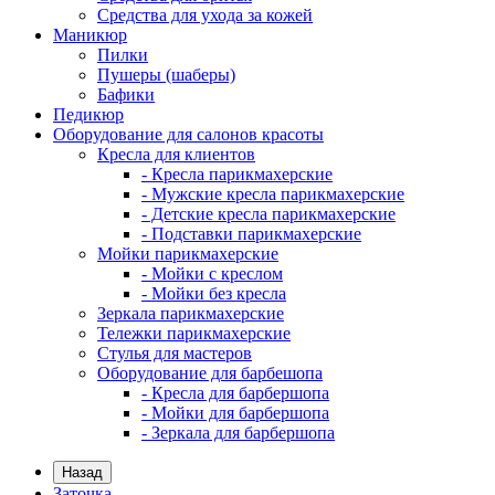
Средства для ухода за кожей
Маникюр
Пилки
Пушеры (шаберы)
Бафики
Педикюр
Оборудование для салонов красоты
Кресла для клиентов
- Кресла парикмахерские
- Мужские кресла парикмахерские
- Детские кресла парикмахерские
- Подставки парикмахерские
Мойки парикмахерские
- Мойки с креслом
- Мойки без кресла
Зеркала парикмахерские
Тележки парикмахерские
Стулья для мастеров
Оборудование для барбешопа
- Кресла для барбершопа
- Мойки для барбершопа
- Зеркала для барбершопа
Назад
Заточка